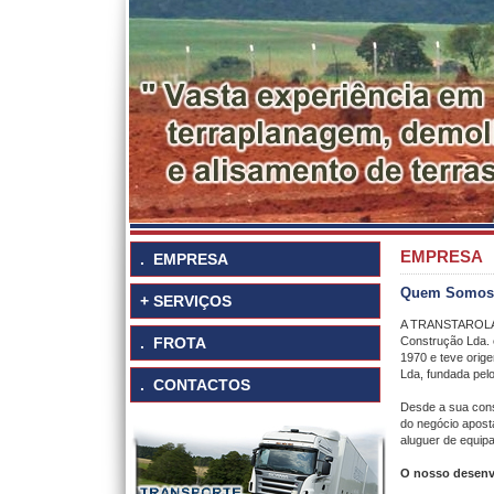
EMPRESA
.
EMPRESA
Quem Somos
+ SERVIÇOS
A TRANSTAROLA -
.
FROTA
Construção Lda. 
1970 e teve orig
Lda, fundada pelo
.
CONTACTOS
Desde a sua cons
do negócio apost
aluguer de equip
O nosso desenv